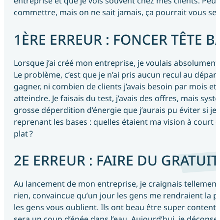
entreprise et que je vois souvent chez mes clients. Pe
commettre, mais on ne sait jamais, ça pourrait vous ser
1ÈRE ERREUR : FONCER TÊTE B
Lorsque j’ai créé mon entreprise, je voulais absolument m’
Le problème, c’est que je n’ai pris aucun recul au départ.
gagner, ni combien de clients j’avais besoin par mois et 
atteindre. Je faisais du test, j’avais des offres, mais syst
grosse déperdition d’énergie que j’aurais pu éviter si je
reprenant les bases : quelles étaient ma vision à court 
plat ?
2E ERREUR : FAIRE DU GRATUIT
Au lancement de mon entreprise, je craignais tellement d
rien, convaincue qu’un jour les gens me rendraient la pa
les gens vous oublient. Ils ont beau être super contents
sera un coup d’épée dans l’eau. Aujourd’hui, je déconseill