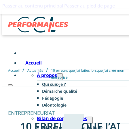
Passer au contenu principal
Passer au pied de page
Accueil
/
/
Accueil
Actualités
10 erreurs que j’ai faites lorsque j’ai créé mon
À propos
entreprise
Qui suis-je ?
Démarche qualité
Pédagogie
Déontologie
ENTREPRENEURIAT
Bilan de compétences
10 ERREURS QUE J’AI
Bilan de compétences en ligne