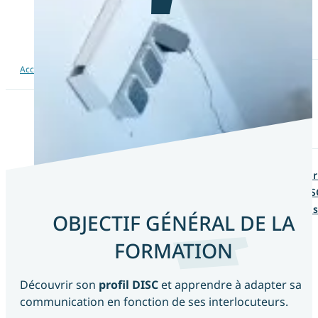
Bilan de compétences en présentiel
Coaching professionnel
/
/
Coaching d’entrepreneur
Accueil
Formations
Formation Mieux communiquer avec le DISC
Coaching de manager
Coaching de carrière
Formations
Les fondamentaux du management
Formation Savoir gérer son temps et ses pr
Formation Mieux communiquer avec le DIS
Formation Redéfinir sa stratégie d’entrepri
OBJECTIF GÉNÉRAL DE LA
Actualités
FORMATION
Contactez-nous
Découvrir son
profil DISC
et apprendre à adapter sa
communication en fonction de ses interlocuteurs.