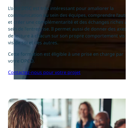
L’outil DISC est très intéressant pour amaliorer la
communication au sein des équipes, comprendre l’autr
et créer une complémentarité et des échanges riches a
sein de l’entreprise. Il permet aussi de donner des axes
de lecture à chacun sur son propre comportement vis 
vis de soi et des autres.
Cette formation est éligible à une prise en charge par
votre OPCO.
Contactez-nous pour votre projet