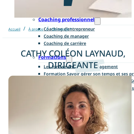
Bilan de compétences en présentiel
Coaching professionnel
/
/
Coaching d’entrepreneur
Accueil
À propos
Qui suis-je ?
Coaching de manager
Coaching de carrière
CATHY COLÉON LAYNAUD,
Formations
DIRIGEANTE
Les fondamentaux du management
Formation Savoir gérer son temps et ses pr
Formation Mieux communiquer avec le DIS
Formation Redéfinir sa stratégie d’entrepri
Actualités
Contactez-nous