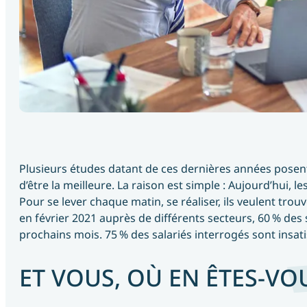
Les 
fondamentau
du 
managemen
Formation 
Savoir gérer 
son temps et 
ses priorités
Plusieurs études datant de ces dernières années posent u
Formations
d’être la meilleure. La raison est simple : Aujourd’hui, 
Formation 
Pour se lever chaque matin, se réaliser, ils veulent tro
Mieux 
communiquer
en février 2021 auprès de différents secteurs, 60 % des
avec le DISC
prochains mois. 75 % des salariés interrogés sont insatisf
Formation 
ET VOUS, OÙ EN ÊTES-VO
Redéfinir sa 
stratégie 
d’entreprise