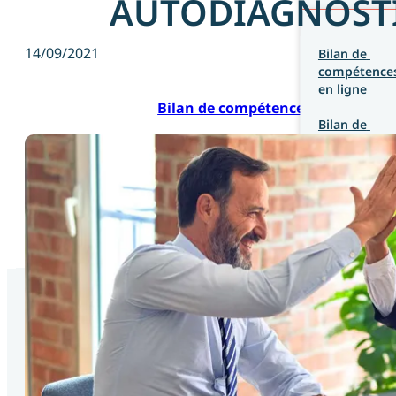
AUTODIAGNOSTI
14/09/2021
Bilan de 
compétences
en ligne
Bilan de compétences
Bilan de 
compétences
en présentie
Coaching 
d’entrepren
Coaching de 
Coaching professionnel
manager
Coaching de 
carrière