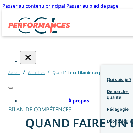
Passer au contenu principal
Passer au pied de page
/
/
Accueil
Actualités
Quand faire un bilan de compétences ? Autodiagn
Qui suis-je ?
Démarche 
qualité
À propos
BILAN DE COMPÉTENCES
Pédagogie
QUAND FAIRE UN 
Déontologie