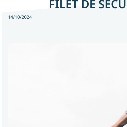
FILET DE SÉCU
14/10/2024
Bilan de 
compétences
en ligne
Bilan de compétences
Bilan de 
compétences
en présentie
Coaching 
d’entrepren
Coaching de 
Coaching professionnel
manager
Coaching de 
carrière