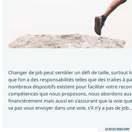
Les 
fondamentau
du 
managemen
Formation 
Savoir gérer 
son temps et 
ses priorités
Changer de job peut sembler un défi de taille, surtout l
Formations
que l’on a des responsabilités telles que des traites à 
Formation 
nombreux dispositifs existent pour faciliter votre reco
Mieux 
communiquer
compétences que nous proposons, nous abordons aussi l
avec le DISC
financièrement mais aussi en s’assurant que la voie qu
va pas vous envoyer dans une voie, s’il n’y a pas de job
Formation 
Redéfinir sa 
stratégie 
d’entreprise